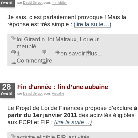
par
David Bergot
sous
Immobilier
Oct/10
Je sais, c’est parfaitement provoque ! Mais la
réponse est très simple :
(lire la suite…)
loi Girardin
,
loi Malraux
,
Loueur
meublé
1
en savoir plus...
Commentaire
28
Fin d’année : fin d’une aubaine
par
David Bergot
sous
Fiscalité
Oct/10
Le Projet de Loi de Finances propose d’exclure
à
partir du 1er janvier 2011
des activités éligibles
aux FCPI et FIP :
(lire la suite…)
activite eligible FIP
,
activités