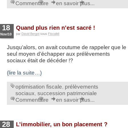
Commentaire
en savoir plus...
18
Quand plus rien n’est sacré !
par
David Bergot
sous
Fiscalité
Nov/10
Jusqu’alors, on avait coutume de rappeler que le
seul moyen d’échapper aux prélèvements
sociaux était de décéder !?
(lire la suite…)
optimisation fiscale
,
prélèvements
sociaux
,
succession patrimoniale
Commentaire
en savoir plus...
28
L’immobilier, un bon placement ?