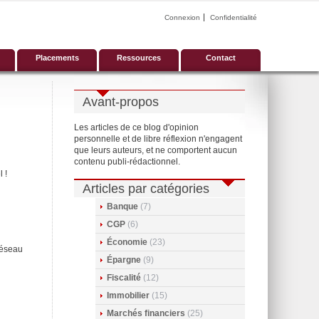
Connexion
Confidentialité
Placements
Ressources
Contact
Avant-propos
Les articles de ce blog d'opinion
personnelle et de libre réflexion n'engagent
que leurs auteurs, et ne comportent aucun
contenu publi-rédactionnel.
 !
Articles par catégories
Banque
(7)
CGP
(6)
Économie
(23)
 réseau
Épargne
(9)
Fiscalité
(12)
Immobilier
(15)
Marchés financiers
(25)