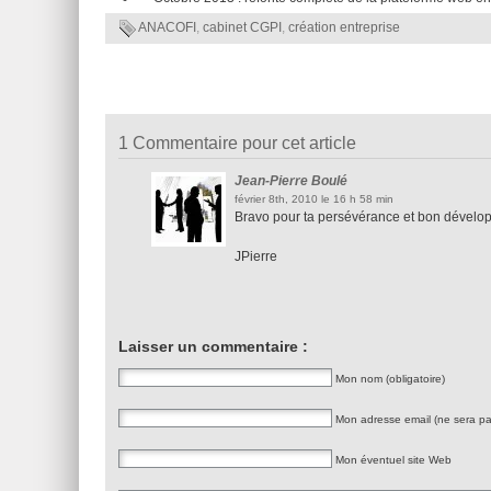
ANACOFI
,
cabinet CGPI
,
création entreprise
1 Commentaire pour cet article
Jean-Pierre Boulé
février 8th, 2010 le 16 h 58 min
Bravo pour ta persévérance et bon dévelo
JPierre
Laisser un commentaire :
Mon nom (obligatoire)
Mon adresse email (ne sera pas
Mon éventuel site Web