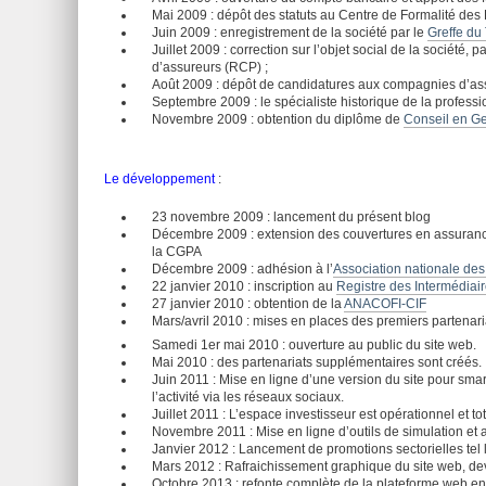
Mai 2009 : dépôt des statuts au Centre de Formalité des 
Juin 2009 : enregistrement de la société par le
Greffe du
Juillet 2009 : correction sur l’objet social de la société,
d’assureurs (RCP) ;
Août 2009 : dépôt de candidatures aux compagnies d’as
Septembre 2009 : le spécialiste historique de la professi
Novembre 2009 : obtention du diplôme de
Conseil en Ge
Le développement
:
23 novembre 2009 : lancement du présent blog
Décembre 2009 : extension des couvertures en assurance 
la CGPA
Décembre 2009 : adhésion à l’
Association nationale des
22 janvier 2010 : inscription au
Registre des Intermédiai
27 janvier 2010 : obtention de la
ANACOFI-CIF
Mars/avril 2010 : mises en places des premiers partenaria
Samedi 1er mai 2010 : ouverture au public du site web.
Mai 2010 : des partenariats supplémentaires sont créés.
Juin 2011 : Mise en ligne d’une version du site pour sm
l’activité via les réseaux sociaux.
Juillet 2011 : L’espace investisseur est opérationnel et t
Novembre 2011 : Mise en ligne d’outils de simulation et 
Janvier 2012 : Lancement de promotions sectorielles tel l
Mars 2012 : Rafraichissement graphique du site web, d
Octobre 2013 : refonte complète de la plateforme web en 