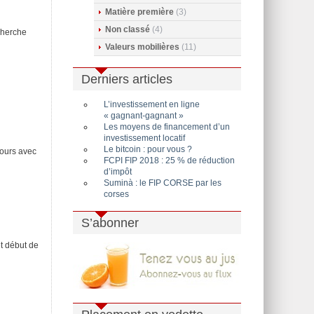
Matière première
(3)
Non classé
(4)
echerche
Valeurs mobilières
(11)
Derniers articles
L’investissement en ligne
« gagnant-gagnant »
Les moyens de financement d’un
investissement locatif
Le bitcoin : pour vous ?
jours avec
FCPI FIP 2018 : 25 % de réduction
d’impôt
Suminà : le FIP CORSE par les
corses
S’abonner
t début de