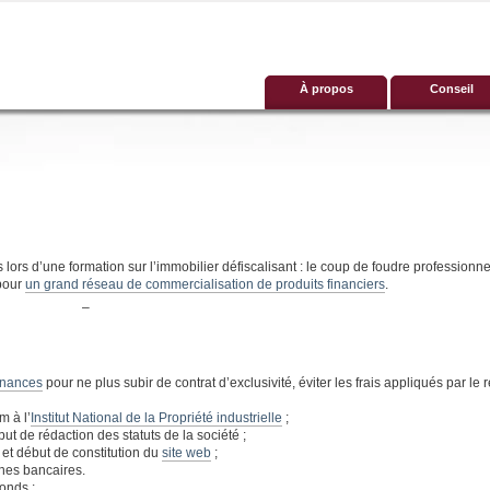
À propos
Conseil
lors d’une formation sur l’immobilier défiscalisant : le coup de foudre professionnel
 pour
un grand réseau de commercialisation de produits financiers
.
–
inances
pour ne plus subir de contrat d’exclusivité, éviter les frais appliqués par le
m à l’
Institut National de la Propriété industrielle
;
t de rédaction des statuts de la société ;
et début de constitution du
site web
;
hes bancaires.
onds ;