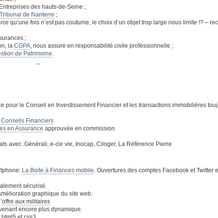
Entreprises des hauts-de-Seine ;
 Tribunal de Nanterre
;
 parce qu’une fois n’est pas coutume, le choix d’un objet trop large nous limite !? – r
surances ;
on, la
CGPA
, nous assure en responsabilité civile professionnelle ;
stion de Patrimoine
.
–
pour le Conseil en Investissement Financier et les transactions immobilières tou
 Conseils Financiers
res en Assurance
approuvée en commission
ts avec :Générali, e-cie vie, Inocap, Ciloger, La Référence Pierre
artphone:
La Boite à Finances mobile
. Ouvertures des comptes Facebook et Twitter e
otalement sécurisé.
amélioration graphique du site web.
’
offre aux militaires
evenant encore plus dynamique.
html5 et css3.