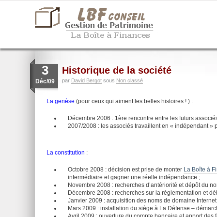
3
Historique de la société
par
David Bergot
sous
Non classé
Déc/09
La genèse
(pour ceux qui aiment les belles histoires ! ) :
Décembre 2006 : 1ère rencontre entre les futurs associés 
2007/2008 : les associés travaillent en « indépendant »
La constitution
:
Octobre 2008 : décision est prise de monter
La Boîte à F
intermédiaire et gagner une réelle indépendance ;
Novembre 2008 : recherches d’antériorité et dépôt du no
Décembre 2008 : recherches sur la réglementation et débu
Janvier 2009 : acquisition des noms de domaine Internet 
Mars 2009 : installation du siège à La Défense – démarc
Avril 2009 : ouverture du compte bancaire et apport des f