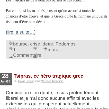
Les marchés ne devraient pas baisser le cas échéant.
Par contre, si les marchés pensent qu’un accord à toutes les
chances d’être trouvé, et que la Grèce quitte la monnaie unique, ils
risquent d’être bien déçus.
(lire la suite…)
bourse
,
crise
,
dette
,
Podemos
1
more...
Commentaire
28
Tsipras, ce héro tragique grec
par
David Bergot
sous
Marchés financiers
Juin/15
Comme on s’en doute, je suis profondément
libéral et je n’ai donc aucune affinité avec les
extrémistes qui prospèrent actuellement.